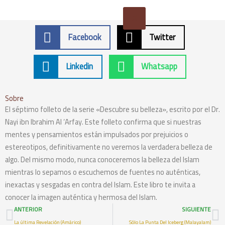
X
Facebook
Twitter
Linkedin
Whatsapp
Sobre
El séptimo folleto de la serie «Descubre su belleza», escrito por el Dr.
Nayi ibn Ibrahim Al ‘Arfay. Este folleto confirma que si nuestras
mentes y pensamientos están impulsados por prejuicios o
estereotipos, definitivamente no veremos la verdadera belleza de
algo. Del mismo modo, nunca conoceremos la belleza del Islam
mientras lo sepamos o escuchemos de fuentes no auténticas,
inexactas y sesgadas en contra del Islam. Este libro te invita a
conocer la imagen auténtica y hermosa del Islam.
Prev
N
ANTERIOR
SIGUIENTE
La última Revelación (Amárico)
Sólo La Punta Del Iceberg (Malayalam)