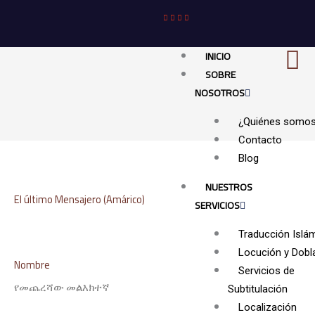
Ir
al
contenido
INICIO
SOBRE
NOSOTROS
¿Quiénes somo
Contacto
Blog
NUESTROS
El último Mensajero (Amárico)
SERVICIOS
Traducción Islá
Locución y Dobl
Nombre
Servicios de
የመጨረሻው መልእክተኛ
Subtitulación
Localización