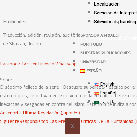
Localización
Servicios de Interpre
Habilidades
Contenido disponible
Servicios de transcri
Traducción, edición, revisión, auditoría
SPONSOR A PROJECT
Acceder Al Con
de Shari’ah, diseño.
PORTFOLIO
NUESTRAS PUBLICACIONES
UNIVERSIDAD
Facebook
Twitter
Linkedin
Whatsapp
ESPAÑOL
Sobre
English
El séptimo folleto de la serie «Descubre su belleza», escrito por e
Español
estereotipos, definitivamente no veremos la verdadera belleza d
العربية
inexactas y sesgadas en contra del Islam. Este libro te invita a co
Prev
Anterior
La Última Revelación (Japonés)
Siguiente
Respondiendo Las Preguntas Críticas De La Humanidad (
X