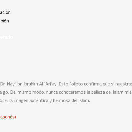
tación
pción
tenido
l Dr. Nayi ibn Ibrahim Al ‘Arfay. Este folleto confirma que si nues
e algo. Del mismo modo, nunca conoceremos la belleza del Islam m
nocer la imagen auténtica y hermosa del Islam.
Next
Japonés)