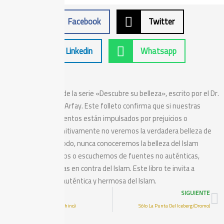
Facebook
Twitter
Linkedin
Whatsapp
Sobre
El séptimo folleto de la serie «Descubre su belleza», escrito por el Dr.
Nayi ibn Ibrahim Al ‘Arfay. Este folleto confirma que si nuestras
mentes y pensamientos están impulsados por prejuicios o
estereotipos, definitivamente no veremos la verdadera belleza de
algo. Del mismo modo, nunca conoceremos la belleza del Islam
mientras lo sepamos o escuchemos de fuentes no auténticas,
inexactas y sesgadas en contra del Islam. Este libro te invita a
conocer la imagen auténtica y hermosa del Islam.
Prev
N
ANTERIOR
SIGUIENTE
La Última Revelación (Chino)
Sólo La Punta Del Iceberg (Oromo)