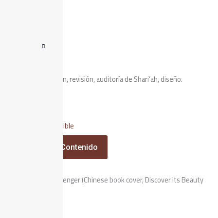
Par de idiomas
Inglés > Chino
Habilidades
Traducción, edición, revisión, auditoría de Shari’ah, diseño.
Contenido disponible
Acceder Al Contenido