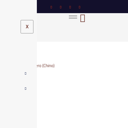
Ir
al
contenido
X
El Último Mensajero (Chino)
Nombre
最后的使者