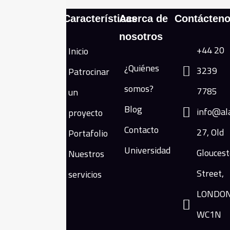
Características
Acerca de
Contácten
nosotros
Al-Andalus
+44 20
Inicio
Group LTD es
una empresa
¿Quiénes
3239
Patrocinar
basada en el
somos?
7785
un
Reino Unido.
Somos la
Blog
info@al
proyecto
primera
Contacto
27, Old
Portafolio
empresa
privada en el
Universidad
Gloucest
Nuestros
mundo
Street,
servicios
especificada
totalmente en
LONDON
traducir el
WC1N
contenido
islámico a más