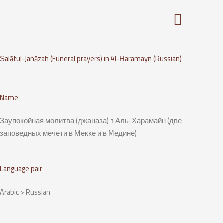
Skip
to
content
Ṣalātul-Janāzah (Funeral prayers) in Al-Ḥaramayn (Russian)
Name
Заупокойная молитва (джаназа) в Аль-Харамайн (две
заповедных мечети в Мекке и в Медине)
Language pair
Arabic > Russian