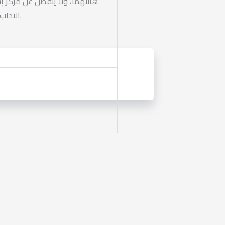
هالتهما، ولا ينفصل عن مركز إ
الآداب، الثالث: في الأخلاق، الرابع: في العبادات، الخامس: في المعاملات… وبهذا كان جامعاً لأصول الشريعة الإسلامية وفروعها.