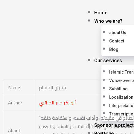
Skip
to
Home
content
Who we are?
about Us
Contact
Blog
Our services
Islamic Tran
Voice-over 
Name
منهاج المسلم
Subtitling
Localization
Author
أبو بكر جابر الجزائري
Interpretatio
Transcriptio
“منهاج المسلم” لـ”أبو بكر جابر الجزائري” كتاب أشبه بمنهاج أو قانون، يحتوي على ما يهم المسلم الصالح في عقيدته، وآداب نفسه، واستقامة خلقه
ية، فلا يخرج عن دائرة الكتاب والسنة، ولا يعدو
Sponsor a project
About
Portfolio