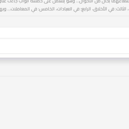
شعاعهما بحال من الأحوال… وهو يشتمل على خمسة أبواب جاءت عناوينها