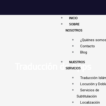
Ir
al
contenido
INICIO
SOBRE
NOSOTROS
¿Quiénes somo
Contacto
Blog
Traducción de Apps
NUESTROS
SERVICIOS
Traducción Islá
Locución y Dobl
Servicios de
Subtitulación
Localización