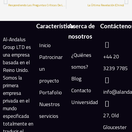
Respondiendo Las Preguntas Críticas De La Humanidad (Chino)
La Última Revelación (Chino)
Características
Acerca de
Contácteno
nosotros
Al-Andalus
Inicio
Group LTD es
una empresa
¿Quiénes
+44 20
Patrocinar
basada en el
somos?
3239 7785
un
Reino Unido.
Somos la
Blog
proyecto
primera
Contacto
info@alanda
Portafolio
empresa
privada en el
Universidad
Nuestros
mundo
27, Old
servicios
especificada
totalmente en
Gloucester
traducir el