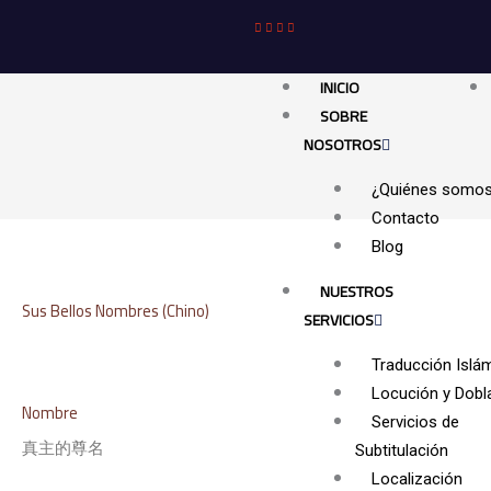
Ir
al
contenido
INICIO
SOBRE
NOSOTROS
¿Quiénes somo
Contacto
Blog
NUESTROS
Sus Bellos Nombres (Chino)
SERVICIOS
Traducción Islá
Locución y Dobl
Nombre
Servicios de
真主的尊名
Subtitulación
Localización