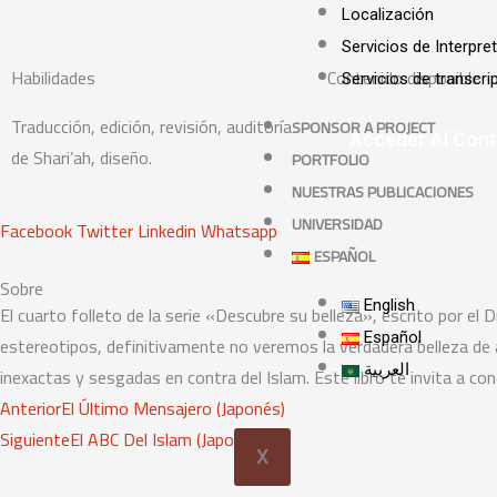
Localización
Servicios de Interpre
Habilidades
Contenido disponible
Servicios de transcri
Traducción, edición, revisión, auditoría
SPONSOR A PROJECT
Acceder Al Con
de Shari’ah, diseño.
PORTFOLIO
NUESTRAS PUBLICACIONES
UNIVERSIDAD
Facebook
Twitter
Linkedin
Whatsapp
ESPAÑOL
Sobre
English
El cuarto folleto de la serie «Descubre su belleza», escrito por el
Español
estereotipos, definitivamente no veremos la verdadera belleza d
العربية
inexactas y sesgadas en contra del Islam. Este libro te invita a co
Prev
Next
Anterior
El Último Mensajero (Japonés)
Siguiente
El ABC Del Islam (Japonés)
X