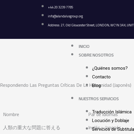
Ir
+44 20 3239 7785
al
info@alandalusgroup.org
contenido
Address: 27, Old Gloucester Street, LONDON, WC1N 3AX, U
INICIO
SOBRE NOSOTROS
¿Quiénes somos?
Contacto
Respondiendo Las Preguntas Críticas De La Humanidad (Japonés)
Blog
NUESTROS SERVICIOS
Traducción Islámica
Nombre
Par de idiomas
Locución y Doblaje
人類の重大な問題に答える
Inglés > Japonés
Servicios de Subtitul