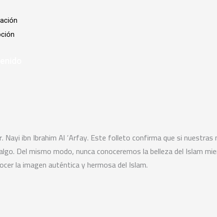
tación
pción
tenido
 Dr. Nayi ibn Ibrahim Al ‘Arfay. Este folleto confirma que si nuest
e algo. Del mismo modo, nunca conoceremos la belleza del Islam m
nocer la imagen auténtica y hermosa del Islam.