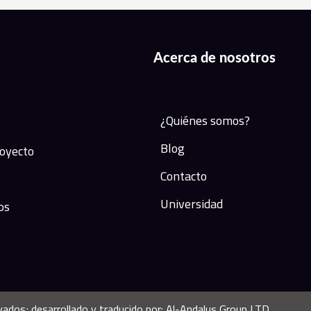
Acerca de nosotros
¿Quiénes somos?
Blog
royecto
Contacto
Universidad
os
dos; desarrollado y traducido por: Al-Andalus Group LTD.