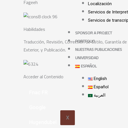
Fageeh
Localización
Servicios de Interpre
Servicios de transcri
Habilidades
SPONSOR A PROJECT
Traducción, Revisión, Corrección de Estilo, Garantía de 
PORTFOLIO
Exterior, y Publicación.
NUESTRAS PUBLICACIONES
UNIVERSIDAD
ESPAÑOL
Acceder al Contenido
English
Español
Fnac FR
العربية
Google
X
Hugendubel