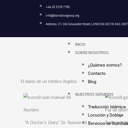
Ir
+44 20 3239 7785
al
info@alandalusgroup.org
contenido
Address: 27, Old Gloucester Street, LONDON, WC1N 3AX, U
INICIO
SOBRE NOSOTROS
¿Quiénes somos?
Contacto
El diario de un médico (Inglés)
Blog
NUESTROS SERVICIOS
Traducción Islámica
Nombre
Par de idio
Locución y Doblaje
“A Doctor’s Diary” Dr. Nasser Ali Y
Árabe > Ing
Servicios de Subtitul