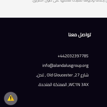
رحلاته ودروسًا مفيدة تعلمها على طول الطريق.
تواصل معنا
442032397785+
info@alandalusgroup.org
شارع 27, Old Gloucester , لندن,
WC1N 3AX, المملكة المتحدة.