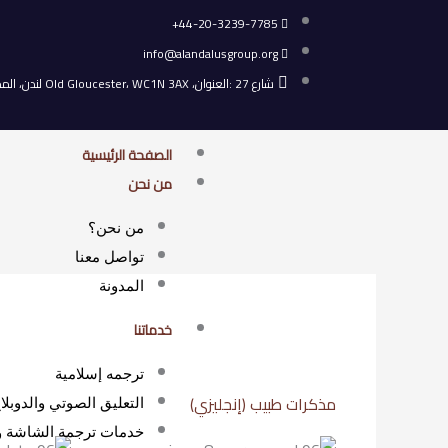
خطي
44-20-3239-7785+
لى
info@alandalusgroup.org
لمحتوى
شارع 27 :العنوان، Old Gloucester، WC1N 3AX لندن، المملكة المتحدة.
الصفحة الرئيسية
من نحن
من نحن؟
تواصل معنا
المدونة
خدماتنا
ترجمه إسلامية
مذكرات طبيب (إنجليزي)
التعليق الصوتي والدوبلا
خدمات ترجمة الشاشة وم