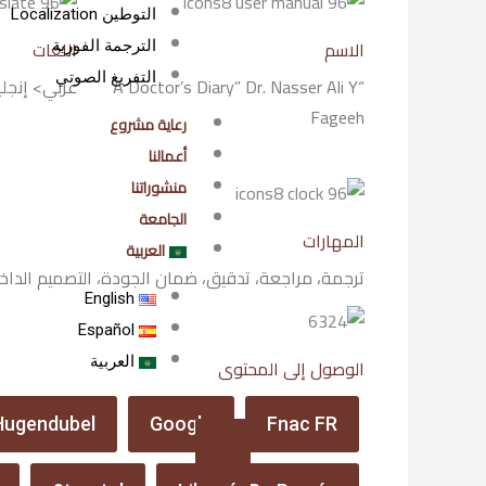
التوطين Localization
الاسم
اللغات
الترجمة الفورية
التفريغ الصوتي
“A Doctor’s Diary” Dr. Nasser Ali Y
عربي> إنجل
Fageeh
رعاية مشروع
أعمالنا
منشوراتنا
الجامعة
المهارات
العربية
ترجمة، مراجعة، تدقيق، ضمان الجودة، التصميم الداخل
English
Español
العربية
الوصول إلى المحتوى
Hugendubel
Google
Fnac FR
X