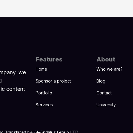
Features
About
Home
Who we are?
ompany, we
d
Sponsor a project
Blog
mic content
Portfolio
Contact
Services
University
nd Translated by: Al-Andalus Group LTD.