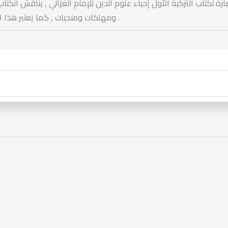
رة لكتاب التزكية الأول إحياء علوم الدين للإمام الغزالي , يناقش الك
ومهلكات ومنجيات , كما يعتبر هذا الكتاب منهجًا تربويًا ميسرًا للسائرين إلى الله عز وجل .