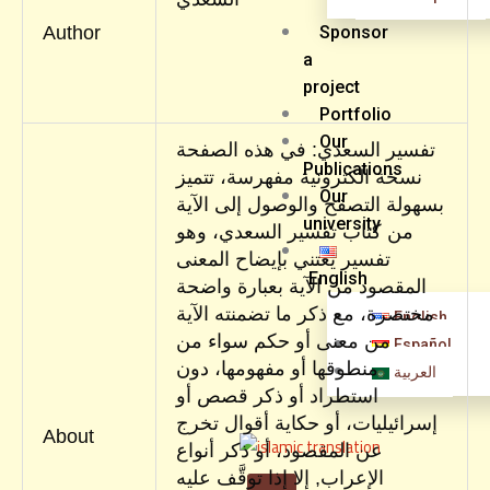
Author
Sponsor
a
project
Portfolio
Our
تفسير السعدي: في هذه الصفحة
Publications
نسخة الكترونية مفهرسة، تتميز
Our
بسهولة التصفح والوصول إلى الآية
university
من كتاب تفسير السعدي، وهو
تفسير يعتني بإيضاح المعنى
English
المقصود من الآية بعبارة واضحة
مختصرة، مع ذكر ما تضمنته الآية
English
من معنى أو حكم سواء من
Español
منطوقها أو مفهومها، دون
العربية
استطراد أو ذكر قصص أو
إسرائيليات، أو حكاية أقوال تخرج
About
عن المقصود، أو ذكر أنواع
الإعراب, إلا إذا توقَّف عليه