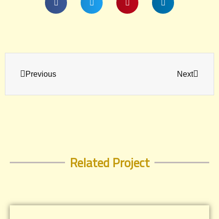
Prev
Next
Previous
Next
Related Project