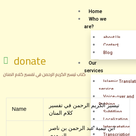
Skip
to
Home
content
Who we
are?
about Us
Contact
Blog
donate
Our
services
كتاب تيسير الكريم الرحمن في تفسير كلام المنان
Islamic Translat
service
Voice-over and
Dubbing
تيسير الكريم الرحمن في تفسير
Name
Subtitling
كلام المنان
Localization
Interpretation
ابن تيمية عبد الرحمن بن ناصر
Transcription
السعدي