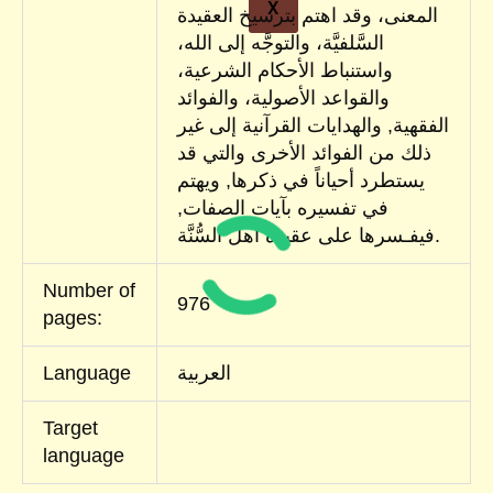
X
المعنى، وقد اهتم بترسيخ العقيدة
السَّلفيَّة، والتوجَّه إلى الله،
واستنباط الأحكام الشرعية،
والقواعد الأصولية، والفوائد
الفقهية, والهدايات القرآنية إلى غير
ذلك من الفوائد الأخرى والتي قد
يستطرد أحياناً في ذكرها, ويهتم
في تفسيره بآيات الصفات,
فيفـسرها على عقيدة أهل السُّنَّة.
Number of
976
pages:
العربية
Language
Target
language