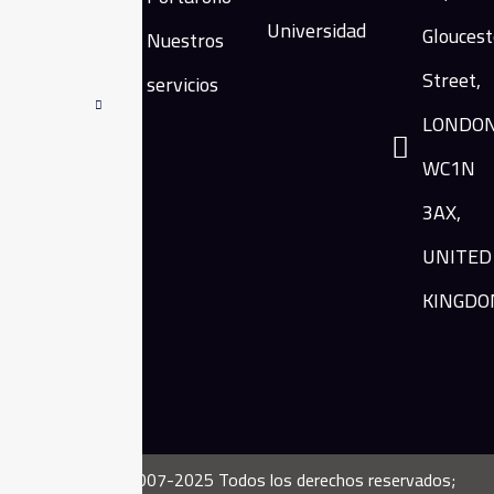
privada en el
Universidad
Gloucest
Nuestros
mundo
Street,
servicios
especificada
totalmente en
LONDON
traducir el
WC1N
contenido
islámico a más
3AX,
de 100
UNITED
idiomas.
KINGDO
Copyright ©2007-2025 Todos los derechos reservados;