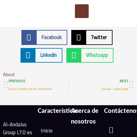
X
Facebook
Twitter
Linkedin
Whatsapp
About
Prev
N
PREVIOUS
NEXT
Casas talladas en las montañas
تعلم الصلاة – مقدمة
Características
Acerca de
Contácteno
nosotros
Al-Andalus
Inicio
Group LTD es