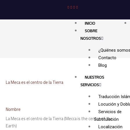
Ir
al
contenido
INICIO
SOBRE
NOSOTROS
¿Quiénes somo
Contacto
Blog
NUESTROS
La Meca es el centro de la Tierra
SERVICIOS
Traducción Islá
Locución y Dobl
Nombre
Servicios de
La Meca es el centro de la Tierra (Mecca is the center of the
Subtitulación
Earth)
Localización