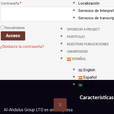
Contraseña
*
Localización
Servicios de Interpre
Servicios de transcri
Recuérdame
SPONSOR A PROJECT
Acceso
PORTFOLIO
NUESTRAS PUBLICACIONES
¿Olvidaste la contraseña?
UNIVERSIDAD
ESPAÑOL
English
Español
العربية
Características
X
Al-Andalus Group LTD es una empresa