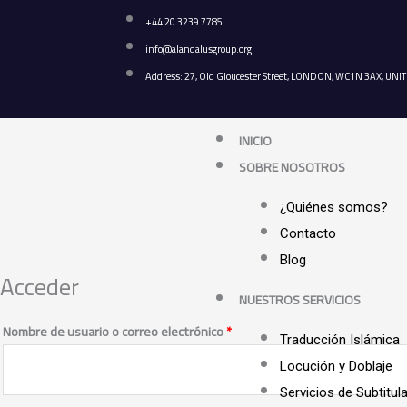
Ir
+44 20 3239 7785
al
info@alandalusgroup.org
contenido
Address: 27, Old Gloucester Street, LONDON, WC1N 3AX, U
INICIO
SOBRE NOSOTROS
¿Quiénes somos?
Contacto
Blog
Acceder
Obligatorio
Obligatorio
NUESTROS SERVICIOS
Nombre de usuario o correo electrónico
*
Traducción Islámica
Locución y Doblaje
Servicios de Subtitul