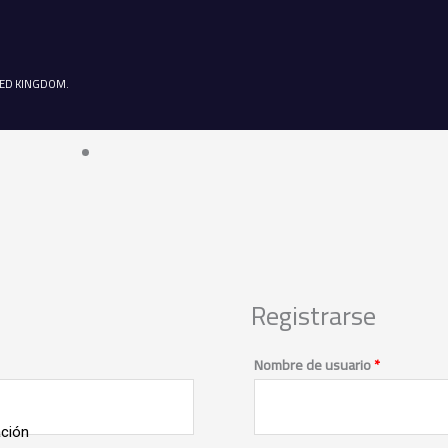
NITED KINGDOM.
Registrarse
Obligatorio
Obligatorio
Nombre de usuario
*
ación