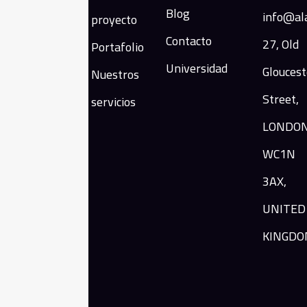
Somos la
Blog
info@al
proyecto
primera
Contacto
27, Old
Portafolio
empresa
privada en el
Universidad
Gloucest
Nuestros
mundo
Street,
servicios
especificada
totalmente en
LONDON
traducir el
WC1N
contenido
islámico a más
3AX,
de 100
UNITED
idiomas.
KINGDO