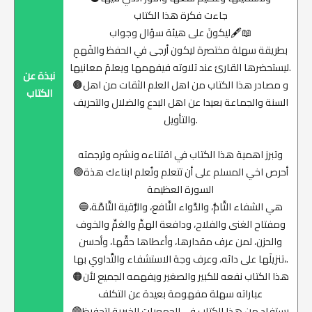
جاءت فكرة هذا الكتاب
ليكونَ على هيئة سؤال وجواب🖋📖
بطريقة سهلة مختصرة ليكون أرجى في الحفظ والفَهمِ
ليستحضرها القارئ عند تلاوته فيفهمها ويعلمَ معانيها.
نبذة عن
🟤و مصادر هذا الكتاب من اهل العلم الثقات من اهل
الكتاب
السنة والجماعة بعيدا عن اهل البدع والضلال والتحريف
والتأويل.
وتبرز اهمية هذا الكتاب في اقتناءه ونشره وترجمته
🟢أحرص اخي المسلم على أن تتعلم وتُعلم ابناءك هذة
السورة العظيمة
🔵هي الشفاء التَّامُّ، والدَّواء النَّافع، والرُّقية التَّامَّة،
ومفتاح الغنى والفلاح، ودافعة ‌الهمِّ ‌والغمِّ والخوف
والحزن، لمن عرف مقدارها، وأعطاها حقَّها، وأحسن
تنزيلَها على دائه، وعرف وجهَ الاستشفاء والتَّداوي بها،.
🟠هذا الكتاب نفعه للكبير والصغير ويفهمه الجميع لأن
عباراته سهلة مفهومة بعيدة عن التكلف
🟣يستفاد من هذا الكتاب في الجمعيات الخيرية لتحفيظ