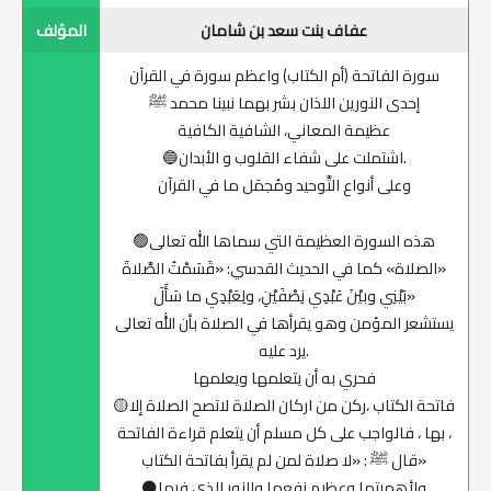
عفاف بنت سعد بن شامان
المؤلف
سورة الفاتحة (أم الكتاب) واعظم سورة في القرآن
إحدى النورين اللذان بشر بهما نبينا محمد ﷺ
عظيمة المعاني، الشافية الكافية
🔵اشتملت على شفاء القلوب و الأبدان.
‏‎وعلى أنواع التَّوحيد ومُجمَل ما في القرآن
🟢هذه السورة العظيمة التي سماها الله تعالى
«الصلاة» كما في الحديث القدسي: «قَسَمْتُ الصَّلاةَ
بَيْنِي وبيْنَ عَبْدِي نِصْفَيْنِ، ولِعَبْدِي ما سَأَلَ»
يستشعر المؤمن وهو يقرأها في الصلاة بأن الله تعالى
يرد عليه.
فحري به أن يتعلمها ويعلمها
🟡فاتحة الكتاب ،ركن من اركان الصلاة لاتصح الصلاة إلا
بها ، فالواجب على كل مسلم أن يتعلم قراءة الفاتحة ،
قال ﷺ : «لا صلاة لمن لم يقرأ بفاتحة الكتاب»
⚫ولأهميتها وعظيم نفعها والنور الذي فيها