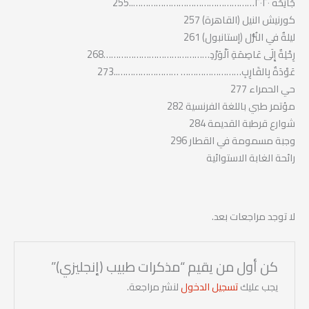
جَائِحَةُ ٢٠٢٠…………………………………………..255
كورنيش النيل (القاهرة) 257
ليلةٌ في النُزُّل (إستانبول) 261
رِحْلِةٌ إِلَى عَاصِمَةِ اَلْوَرْدِ……………………………………268
عَوْدَةٌ بِالقَارِبِ…………………… ……………………..273
حي الحمراء 277
مؤتمر طبي باللغة الفرنسية 282
شوارع قرطبة القديمة 284
وجبة مسمومة في القطار 296
رائحة الغابة الاستوائية
لا توجد مراجعات بعد.
كن أول من يقيم “مذكرات طبيب (إنجليزي)”
يجب عليك
تسجيل الدخول
لنشر مراجعة.