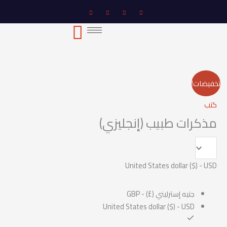
خطي
لى
لمحتوى
كمية
تخفيضات!
مذكرات
كتب
طبيب
(إنجليزي)
مذكرات طبيب (إنجليزي)
United States dollar ($) - USD
جنيه إسترليني (£) - GBP
United States dollar ($) - USD