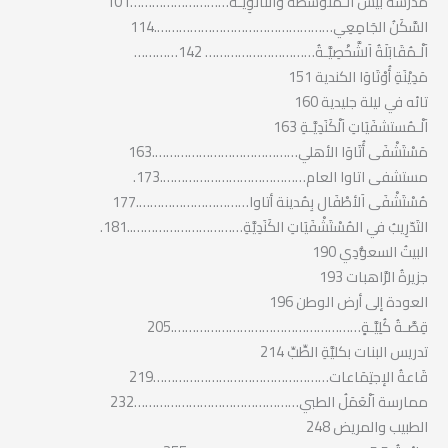
مَدْرَسَةُ بَيش اَلْـمُتَوَسِّطَةُ وَالثَّانَوِيَّـةُ………………………101
السَّكَنُ الجَامِعِي………………………………………….114
اَلْـمُقَابَلَةُ اَلشَّخْصِيَّـةُ………………………… 142…………
مَدِيْنَةِ أُوْتَاوَا الكندية 151
تائه في ليلة جليدية 160
اَلْـمُستشفَيَاتِ اَلْكَنَدِيَّـةِ 163
مَسْتَشْفَى أُتَاوَا الأهلي………………………………….163
مستشفى اتاوا العام………………………………….173.
مُسْتَشْفَى اَلأطْفَال بِمُدينة أتاوا………………………….177
التَدّرِيبُ في المُسْتَشْفَيَاتِ الكَنَدِيَّةِ…………………………..181.
البيتُ السعوُّدِي 190
جزيرةُ الرَّاهبات 193
العودة إلى أرض الوطن 196
قِصَّـةُ كُلِيَّـةٍ…………………………………………….205
تدريس البنات بكليَّةِ الطِّبِّ 214
قَاعةُ الإجتِمَاعات…………………………………………219
ممارسة اَلْعَمَلُ الطبي………………………………………232
الطبيب والمريض 248