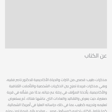
مراجعات (0)
المؤلف
فهرس الكتاب
عَيّنة من الكتاب
التقييمات
عن الكتاب
مذكرات طبيب: قصص من التراث والحياة الأكاديمية للدكتور ناصر فقيه،
وهي مذكرات فريدة تمزج بين الذكريات الشخصية والتأملات الثقافية
والأكاديمية. يأخذنا المؤلف في رحلة عبر حياته، بدءًا من نشأته في قرية
صغيرة، حيث يعرض والتقاليد والعادات التي عاشها هناك. ثم يستعرض
تعليمه وتدريبه كطبيب، بما في ذلك دراساته العليا في أمريكا الشمالية.
كما يتناول الكتاب تجاربه كمسؤول ومربي، ويقدم رؤى قيمة لمن يهتم