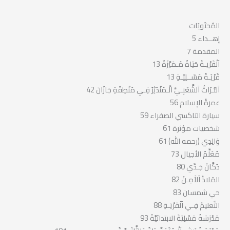
المُحتَويَات
إهــداء 5
المقدمة 7
اَلْقَرْيـةُ حَيَاةٌ مُـمَيَّزَةٌ 13
قَرْيَـةُ مَسّــلِيَّـةِ 13
اَلتُّـرَاثُ اَلشَّعْبِـيُّ اَلْـمُنْدَثِرُ فِـي مَنْطِقَةِ جَازَانَ 42
عمرةُ الإسلام 56
سيارة التاكسي الصفراء 59
شخصيات مؤثرة 61
وَالِدِي (رحمه الله) 61
مُعَلِّمٌ الأجيال 73
دُكَّانُ جَـدِّي 80
المَلاذُ اَلآَمِـنُ 82
حي شمسان 83
التَّعليمُ فِـي اَلْقَرْيَـةِ 88
مَدْرَسَةُ مَسْلِيَةَ الابتدائيَّةُ 93