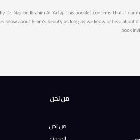
by Dr. Naji ibn Ibrahim Al ‘Arfaj. This booklet confirms that if our
never know about Islam’s beauty as long as we know or hear about it
book inv
من نحن
من نحن
المدونة
وع