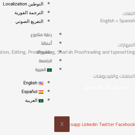
التوطين Localization
اللغات
الترجمة الفورية
English > Spanish
التفريغ الصوتي
رعاية مشروع
أعمالنا
المهارات
ation, Editing, Proofreading, Shari’ah Proofreading and typesetting.
منشوراتنا
الجامعة
العربية
الملفات والفيديوهات
English
الوصول إلى المحتوى
Español
العربية
Whatsapp
Linkedin
Twitter
Facebook
X