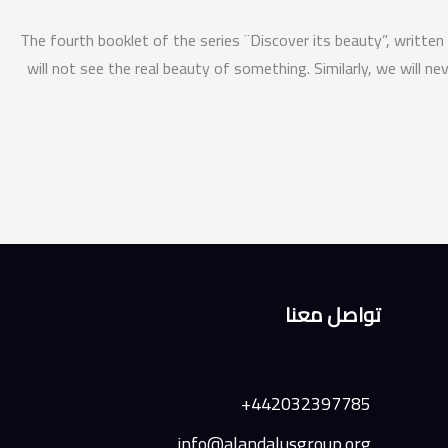
The fourth booklet of the series ¨Discover its beauty”, written 
will not see the real beauty of something. Similarly, we will 
تواصل معنا
442032397785+
info@alandalusgroup.org