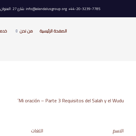
خطي
44-20-3239-7785+
info@alandalusgroup.org
شارع 27 :العنوان، Old Gloucester، WC1N 3AX لندن، المملكة المتحدة.
لى
لمحتوى
الصفحة الرئيسية
من نحن
خدمات
Mi oración – Parte 3 Requisitos del Salah y el Wudu´
الاسم
اللغات