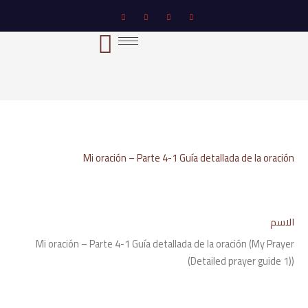
خطي
لى
لمحتوى
Mi oración – Parte 4-1 Guía detallada de la oración
الاسم
Mi oración – Parte 4-1 Guía detallada de la oración (My Prayer
(Detailed prayer guide 1))