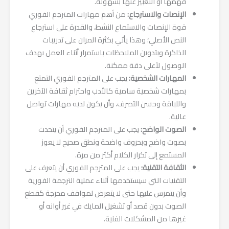
فهمها أو التعبير عنها بسهولة.
الإنصات والاسترجاع:
من أهم مهارات المترجم الفوري
قوة الإنصات والاستماع النشط، والقدرة على استرجاع
النص الأصلي؛ وهذا يأتي بكثرة المران على تدريبات
الذاكرة وبتدوين الملاحظات باستمرار أثناء العمل بهدف
الوصول لأعلى دقة ممكنة.
المهارات الشخصية:
يجب على المترجم الفوري التمتع
بمهارات شخصية سامية كالأدب واحترام ثقافة الآخرين
واللباقة وحسن التصرف، وأن يكون لديه مهارات تواصل
عالية.
الصوت الواضح:
يجب على المترجم الفوري أن يتحدث
بصوت واضح وبحروف واضحة ونطق صحيح لا يعوز
المستمع إلى تكرار الكلام أكثر من مرة.
الثقافة التقنية:
يجب على المترجم الفوري أن يتعرف على
التقنيات التي سيستخدمها أثناء عملية الترجمة الفورية
وأن يتمرس عليها حتى لا يتعرض لمواقف محرجة كقطع
الصوت بدون قصد أو تشغيل المايك في غير أوانه أو
غيرها من المشكلات الفنية.