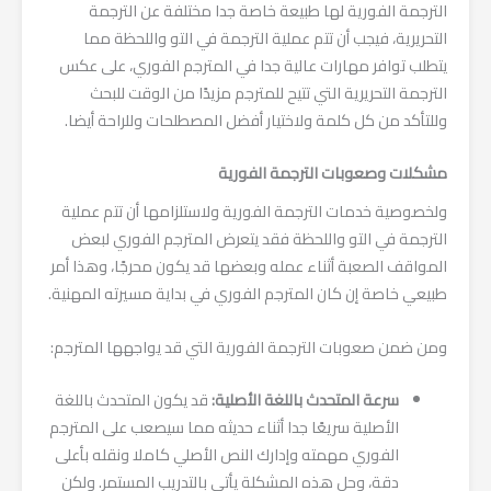
الترجمة الفورية لها طبيعة خاصة جدا مختلفة عن الترجمة
التحريرية، فيجب أن تتم عملية الترجمة في التو واللحظة مما
يتطلب توافر مهارات عالية جدا في المترجم الفوري، على عكس
الترجمة التحريرية التي تتيح للمترجم مزيدًا من الوقت للبحث
وللتأكد من كل كلمة ولاختيار أفضل المصطلحات وللراحة أيضا.
مشكلات وصعوبات الترجمة الفورية
ولخصوصية خدمات الترجمة الفورية ولاستلزامها أن تتم عملية
الترجمة في التو واللحظة فقد يتعرض المترجم الفوري لبعض
المواقف الصعبة أثناء عمله وبعضها قد يكون محرجًا، وهذا أمر
طبيعي خاصة إن كان المترجم الفوري في بداية مسيرته المهنية.
ومن ضمن صعوبات الترجمة الفورية التي قد يواجهها المترجم:
سرعة المتحدث ب
ال
لغة الأصلية:
قد يكون المتحدث باللغة
الأصلية سريعًا جدا أثناء حديثه مما سيصعب على المترجم
الفوري مهمته وإدارك النص الأصلي كاملا ونقله بأعلى
دقة، وحل هذه المشكلة يأتي بالتدريب المستمر. ولكن