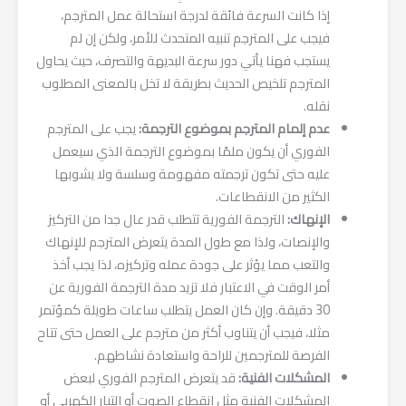
إذا كانت السرعة فائقة لدرجة استحالة عمل المترجم،
فيجب على المترجم تنبيه المتحدث للأمر، ولكن إن لم
يستجب فهنا يأتي دور سرعة البديهة والتصرف، حيث يحاول
المترجم تلخيص الحديث بطريقة لا تخل بالمعنى المطلوب
نقله.
عدم إلمام المترجم بموضوع الترجمة:
يجب على المترجم
الفوري أن يكون ملمًا بموضوع الترجمة الذي سيعمل
عليه حتى تكون ترجمته مفهومة وسلسة ولا يشوبها
الكثير من الانقطاعات.
الإنهاك:
الترجمة الفورية تتطلب قدر عال جدا من التركيز
والإنصات، ولذا مع طول المدة يتعرض المترجم للإنهاك
والتعب مما يؤثر على جودة عمله وتركيزه، لذا يجب أخذ
أمر الوقت في الاعتبار فلا تزيد مدة الترجمة الفورية عن
30 دقيقة. وإن كان العمل يتطلب ساعات طويلة كمؤتمر
مثلا، فيجب أن يتناوب أكثر من مترجم على العمل حتى تتاح
الفرصة للمترجمين للراحة واستعادة نشاطهم.
المشكلات الفنية:
قد يتعرض المترجم الفوري لبعض
المشكلات الفنية مثل انقطاع الصوت أو التيار الكهربي أو