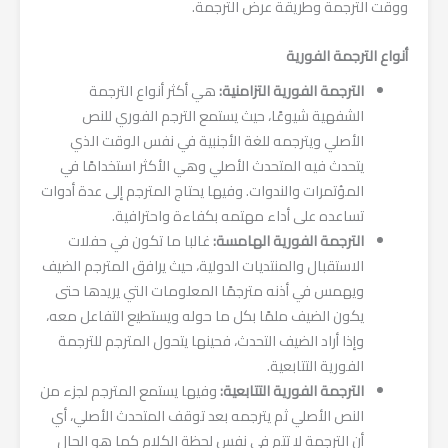
ووقت الترجمة وطريقة عرض الترجمة.
أنواع الترجمة الفورية
الترجمة الفورية التزامنية:
هي أكثر أنواع الترجمة
الشفهية شيوعًا، حيث يستمع الترجم الفوري للنص
الأصلي ويترجمه للغة الأجنبية في نفس الوقت الذي
يتحدث فيه المتحدث الأصلي وهي الأكثر استخدامًا في
المؤتمرات والندوات. وفيها يحتاج المترجم إلى عدة أدوات
تساعده على أداء مهتمه بكفاءة واحترافية.
الترجمة الفورية الهامسة:
غالبا ما تكون في حفلات
الاستقبال والمنتديات الدولية، حيث يرافق المترجم الضيف
ويهمس في أذنه مترجمًا المعلومات التي يريدها حتى
يكون الضيف ملمًا بكل ما حوله ويستطيع التفاعل معه،
وإذا أراد الضيف التحدث، فحينها يتحول المترجم للترجمة
الفورية التتابعية.
الترجمة الفورية التتابعية:
وفيها يستمع المترجم لجزء من
النص الأصلي ثم يترجمه بعد توقف المتحدث الأصلي، أي
أن الترجمة لا تتم في نفس لحظة الكلام كما هو الحال