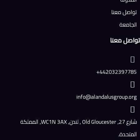
ا
نا
44203
info@alandalusg
شارع 27, Old Gloucester , لندن, WC1N 3AX, المملكة