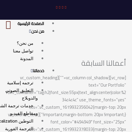
الصفحة الرئيسية
من نحن
من نحن؟
تواصل معنا
المدونة
ا السابقة
خدماتنا
[vc_row][vc_column col_shadow=””][vc_custom_heading
ترجمه إسلامية
text=”Our P
التعليق الصوتي
font_container=”tag:h2|font_size:55px|text_align:center
والدوبلاج
34c4c4c” use_theme_fon
خدمات ترجمة الشاشة
css=”.vc_custom_1619932356042{margin-t
!important;margin-bottom: 20px !important;}”][vc_column_text
ومقاطع الفيديو
font_color=”#494949″ font_si
التوطين Localization
css=”.vc_custom_1619932378033{margin-t
الترجمة الفورية