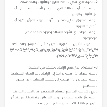
2- المواد التي تسيء للذات الإلهية والأنبياء والمقدسات
ترجمة الكتب أو المقالات التي تسخر من الله سبحانه وتعالى أو
من الأنبياء والرسل
ترجمة المحتوى الذي يتضمن سباً أو استهزاءً بالقرآن الكريم أو
الأحاديث النبوية
ترجمة المواد التي تشوه الإسلام بصورة متعمدة وغير
موضوعية
الاستهزاء بالأديان السماوية الأخرى والأنبياء والرسل والملائكة
قال تعالى: “وَلَا تَسُبُّوا الَّذِينَ يَدْعُونَ مِن دُونِ اللَّهِ فَيَسُبُّوا اللَّهَ عَدْوًا
بِغَيْرِ عِلْمٍ” (سورة الأنعام: 108).
3- المحتوى الذي يروج للإلحاد ويشكك في العقيدة
ترجمة المواد التي تدعو صراحة إلى الإلحاد ونبذ الأديان السماوية
ترجمة النصوص التي تهدف إلى تشكيك المسلمين في دينهم
وعقيدتهم
ومع ذلك، يجوز للمترجم المسلم المتخصص في العلوم الشرعية
ترجمة مثل هذه النصوص بهدف الرد عليها وتفنيدها، شريطة أن
يكون مؤهلاً لذلك وضمن سياق علمي محدد.