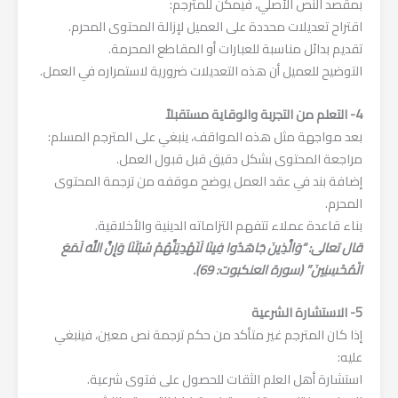
بمقصد النص الأصلي، فيمكن للمترجم:
اقتراح تعديلات محددة على العميل لإزالة المحتوى المحرم.
تقديم بدائل مناسبة للعبارات أو المقاطع المحرمة.
التوضيح للعميل أن هذه التعديلات ضرورية لاستمراره في العمل.
4- التعلم من التجربة والوقاية مستقبلاً
بعد مواجهة مثل هذه المواقف، ينبغي على المترجم المسلم:
مراجعة المحتوى بشكل دقيق قبل قبول العمل.
إضافة بند في عقد العمل يوضح موقفه من ترجمة المحتوى
المحرم.
بناء قاعدة عملاء تتفهم التزاماته الدينية والأخلاقية.
قال تعالى: “وَالَّذِينَ جَاهَدُوا فِينَا لَنَهْدِيَنَّهُمْ سُبُلَنَا وَإِنَّ اللَّهَ لَمَعَ
الْمُحْسِنِينَ” (سورة العنكبوت: 69).
5- الاستشارة الشرعية
إذا كان المترجم غير متأكد من حكم ترجمة نص معين، فينبغي
عليه:
استشارة أهل العلم الثقات للحصول على فتوى شرعية.