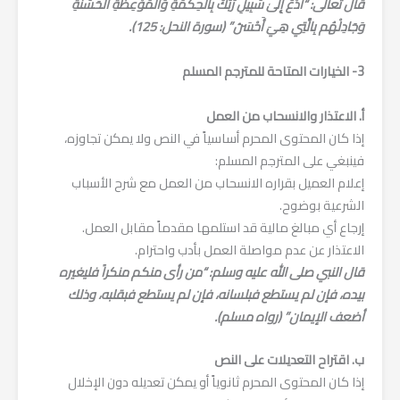
قال تعالى: “ادْعُ إِلَىٰ سَبِيلِ رَبِّكَ بِالْحِكْمَةِ وَالْمَوْعِظَةِ الْحَسَنَةِ
وَجَادِلْهُم بِالَّتِي هِيَ أَحْسَنُ” (سورة النحل: 125).
3- الخيارات المتاحة للمترجم المسلم
أ. الاعتذار والانسحاب من العمل
إذا كان المحتوى المحرم أساسياً في النص ولا يمكن تجاوزه،
فينبغي على المترجم المسلم:
إعلام العميل بقراره الانسحاب من العمل مع شرح الأسباب
الشرعية بوضوح.
إرجاع أي مبالغ مالية قد استلمها مقدماً مقابل العمل.
الاعتذار عن عدم مواصلة العمل بأدب واحترام.
قال النبي صلى الله عليه وسلم: “من رأى منكم منكراً فليغيره
بيده، فإن لم يستطع فبلسانه، فإن لم يستطع فبقلبه، وذلك
أضعف الإيمان” (رواه مسلم).
ب. اقتراح التعديلات على النص
إذا كان المحتوى المحرم ثانوياً أو يمكن تعديله دون الإخلال