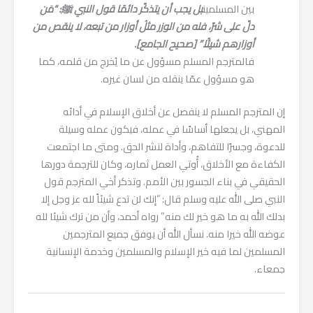
بين المسلمين
بل يجب أن يتذكّر دائمًا قول النبي ﷺ: “مَن
دلّ على شرّ، فله من الوزر مثلُ أوزار من تبعه، لا ينقص من
أوزارهم شيئًا.” [صحيح الجامع].
فالمترجم المسلم مسؤول عن ما يُخرج من قلمه، كما
هو مسؤول عمّا ينقله من لسان غيره.
إن المترجم المسلم لا ينفصل عن أخلاق الإسلام في أدائه
المهني، بل يجعلها أساسًا في عمله، فيكون عمله وسيلة
للدعوة، وجسرًا للتفاهم، وأداة لنشر الحق. ومتى ما اجتمعت
الكفاءة مع الأخلاق، أُوتي العمل ثماره، وكان للترجمة دورها
الحقيقي في بناء الجسور بين الأمم. وتذكر أخي المترجم قول
النبي صلى الله عليه وسلم قال: “إنك لن تدع شيئاً لله عز وجل إلا
بدلك الله به ما هو خير لك منه” رواه أحمد، وأن من ترك شيئا لله
عوضه الله خيرا منه. نسأل الله أن يوفق جميع المترجمين
المسلمين لما فيه خير الإسلام والمسلمين وخدمة الإنسانية
جمعاء.