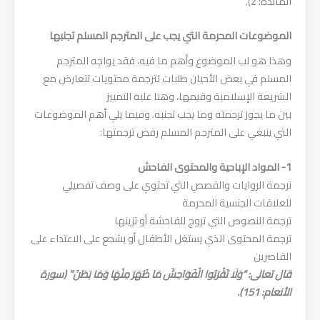
المائدة: 2).
الموضوعات المحرمة التي يجب على المترجم المسلم تجنبها
وهذا هو لب الموضوع وأهم ما فيه، فقد يواجه المترجم
المسلم في بعض الأحيان طلبات لترجمة محتويات تتعارض مع
الشريعة الإسلامية وقيمها، وهنا عليه التمييز
بين ما يجوز ترجمته وما يجب تجنبه. وفيما يلي أهم الموضوعات
التي ينبغي على المترجم المسلم رفض ترجمتها:
1- المواد الإباحية والمحتوى الفاحش
ترجمة الروايات والقصص التي تحتوي على وصف تفصيلي
للعلاقات الجنسية المحرمة
ترجمة النصوص التي تروج للفاحشة أو تزينها
ترجمة المحتوى الذي يستغل الأطفال أو يشجع على الاعتداء على
القاصرين
قال تعالى: “وَلَا تَقْرَبُوا الْفَوَاحِشَ مَا ظَهَرَ مِنْهَا وَمَا بَطَنَ” (سورة
الأنعام: 151).