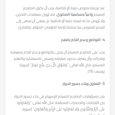
عند ترجمة نصوص دينية أو ثقافية، يجب أن يكون المترجم
المسلم
واعياً بحساسية المحتوى
، فلا يُهين معتقدات الآخرين،
ولا يُهمل ما له قيمة دينية أو ثقافية. بل ينبغي أن يسعى إلى
تقديم النصوص بما يحفظ كرامة الطرفين: المؤلف والقارئ.
4- التواضع وعدم التكبر بالعلم
يجب على المترجم المسلم أن يتحلى بالتواضع وعدم التكبر بمعرفته
وقدراته، وأن يعترف بحدود معرفته ويسعى للاستشارة والتعلم
المستمر. قال الله تعالى: “وَفَوْقَ كُلِّ ذِي عِلْمٍ عَلِيمٌ” (سورة
يوسف: 76).
5- التعاون وبناء جسور الحوار
من مسؤوليات المترجم المسلم الإسهام في بناء جسور الحوار
بين الثقافات والحضارات المختلفة. قال الله تعالى: “وَتَعَاوَنُوا
عَلَى الْبِرِّ وَالتَّقْوَىٰ وَلَا تَعَاوَنُوا عَلَى الْإِثْمِ وَالْعُدْوَانِ” (سورة