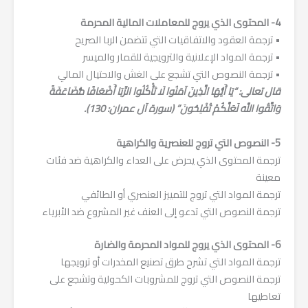
4- المحتوى الذي يروج للمعاملات المالية المحرمة
• ترجمة العقود والاتفاقيات التي تتضمن الربا الصريح
• ترجمة المواد الإعلانية والترويجية للقمار والميسر
• ترجمة النصوص التي تشجع على الغش والاحتيال المالي
قال تعالى: “يَا أَيُّهَا الَّذِينَ آمَنُوا لَا تَأْكُلُوا الرِّبَا أَضْعَافًا مُّضَاعَفَةً
وَاتَّقُوا اللَّهَ لَعَلَّكُمْ تُفْلِحُونَ” (سورة آل عمران: 130).
5- النصوص التي تروج للعنصرية والكراهية
ترجمة المحتوى الذي يحرض على العداء والكراهية ضد فئات
معينة
ترجمة المواد التي تروج للتمييز العنصري أو الطائفي
ترجمة النصوص التي تدعو إلى العنف غير المشروع ضد الأبرياء
6- المحتوى الذي يروج للمواد المحرمة والضارة
ترجمة المواد التي تشرح طرق تصنيع المخدرات أو ترويجها
ترجمة النصوص التي تروج للمشروبات الكحولية وتشجع على
تعاطيها