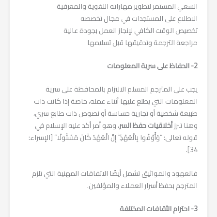
السعي المستمر لتطوير مهاراته اللغوية والمعرفية
الاطلاع على المستجدات في مجال تخصصه
تخصيص الوقت الكافي لإنجاز العمل بجودة عالية
مراجعة الترجمة وتدقيقها قبل تسليمها
2- الحفاظ على سرية المعلومات
يجب على المترجم المسلم الالتزام بالمحافظة على سرية
المعلومات التي يطلع عليها أثناء عمله، خاصة إذا كانت ذات
طبيعة شخصية أو تجارية حساسة أو نصوص ذات طابع سري،
وهنا تبرز
أخلاقيات حفظ السر
، وهو أمر أكد عليه الإسلام في
قوله تعالى: “وَأَوْفُوا بِالْعَهْدِ ۖ إِنَّ الْعَهْدَ كَانَ مَسْئُولًا” [الإسراء:
34].
فالعهود والمواثيق تشمل أيضًا الاتفاقات المهنية التي تلزم
المترجم بحفظ أسرار العملاء والمؤلفين.
3- احترام الثقافات المختلفة