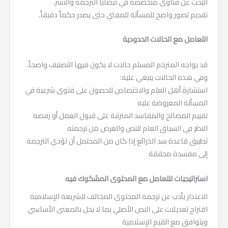
البحث عن فتاوى متخصصة في قضايا الترجمة والنشر.
تقديم تصور واضح للمسألة للمفتي حتى يصدر حكماً دقيقاً.
التعامل مع الحالات الحدودية
قد يواجه المترجم المسلم حالات لا يكون فيها التصنيف واضحاً،
وفي هذه الحالات ينبغي عليه:
استشارة أهل العلم والاختصاص للحصول على فتوى شرعية في
المسألة المعروضة عليه
تقييم المصالح والمفاسد المترتبة على قبول العمل أو رفضه
النظر في السياق العام للنص والغرض من ترجمته
تطبيق قاعدة سد الذرائع إذا كان من المحتمل أن تؤدي الترجمة
إلى مفسدة محققة
استراتيجيات للتعامل مع المحتوى المشكوك فيه
الاعتذار بأدب عن ترجمة المحتوى المخالف للشريعة الإسلامية
اقتراح تعديلات على النص الأصلي بما لا يخل بالمعنى الأساسي
ويتوافق مع القيم الإسلامية