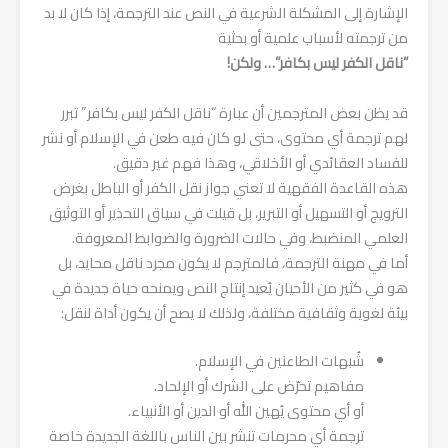
الإشارة إلى المشكلة الشرعية في النص عند الترجمة، إذا كان لا بد
من ترجمته لأسباب علمية أو بحثية
“ناقل الكفر ليس بكافر”… ولكن!
قد يظن بعض المترجمين أن عبارة “ناقل الكفر ليس بكافر” تبرر
لهم ترجمة أي محتوى، حتى لو كان فيه طعن في الإسلام أو نشر
للفساد العقائدي أو الأخلاقي، وهذا فهم غير دقيق.
هذه القاعدة الفقهية لا تعني جواز نقل الكفر أو الباطل بغرض
الترويج أو التسهيل أو التبرير، بل قيلت في سياق التحذير أو التوثيق
العلمي المنضبط، وفي حالات الضرورة والضوابط المعروفة.
أما في مهنة الترجمة، فالمترجم لا يكون مجرد ناقل محايد، بل
هو في كثير من الأحيان يُعيد إنتاج النص ويمنحه حياة جديدة في
بيئة لغوية وثقافية مختلفة، ولذلك لا يصح أن يكون أداة لنقل:
شُبهات الطاعنين في الإسلام.
مفاهيم تحرّض على الشرك أو الإلحاد.
أو أي محتوى يُهين الله أو الدين أو الأنبياء.
ترجمة أي محرمات تنشر بين الناس باللغة الجديدة خاصة