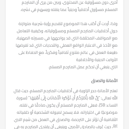
أخرى دون مسؤولية عن المحتوى، وبين من يرى أن المترجم
المسلم مسؤول أخلاقياً ودينياً عما ينقله ويسهم في نشره.
ولذا، أردت أن أكتب هذا الموضوع لتقديم رؤية شرعية متوازنة
حول أخلاقيات المترجم المسلم ومسؤولياته، وكيفية التعامل
مع المواقف المختلفة التي قد يواجهها في مسيرته المهنية،
مع الأخذ في الاعتبار الواقع العملي والتحديات التي قد تفرضها
طبيعة العمل في عالم متنوع ثقافياً وفكرياً، مع الحفاظ على
الثوابت الدينية والأخلاقية
التي ينبغي أن تحكم عمل المترجم المسلم.
الأمانة والصدق
تعتبر الأمانة حجر الزاوية في أخلاقيات المترجم المسلم، حيث قال
الله تعالى: “إِنَّ اللَّهَ يَأْمُرُكُمْ أَن تُؤَدُّوا الْأَمَانَاتِ إِلَىٰ أَهْلِهَا” (سورة
النساء: 58)، فعلى المترجم المسلم أن يكون صادقًا في نقله،
موضوعيًا في اختياراته. فلا يسمح لميوله الشخصية أو خلفياته
الثقافية أن تؤثر على الترجمة. والصدق في العمل من شيم النبي
ﷺ، حيث عُرف بالصادق الأمين، وينبغي أن يقتدي المترجم به في