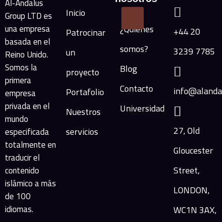
Al-Andalus
Inicio
Group LTD es
X
una empresa
¿Quiénes
+44 20
Patrocinar
basada en el
somos?
3239 7785
un
Reino Unido.
Somos la
Blog
proyecto
primera
Contacto
info@alanda
Portafolio
empresa
privada en el
Universidad
Nuestros
mundo
27, Old
servicios
especificada
totalmente en
Gloucester
traducir el
Street,
contenido
islámico a más
LONDON,
de 100
idiomas.
WC1N 3AX,