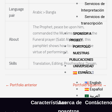
Servicios de
Language
Interpretación
Arabic > Bangla
pair
Servicios de
transcripción
The Prophet, peace be upon him,
commanded the Muslims to perform the
SPONSOR A
About
Funeral prayer (Ṣalāt Al-Janāzah), this
PROJECT
pamphlet shows how to do so, and the
PORTFOLIO
virtue of performing it.
NUESTRAS
PUBLICACIONES
Skills
Translation, Editing, Proofreading, Design.
UNIVERSIDAD
ESPAÑOL
English
←
Portfolio anterior
Portfolio siguiente
→
Español
العربية
Características
Acerca de
Contácten
nosotros