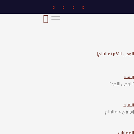
خطي
لى
لمحتوى
الوحي الأخير (ماليالم)
الاسم
“الوحي الأخير”
اللغات
إنجليزي > ماليالم
المهارات