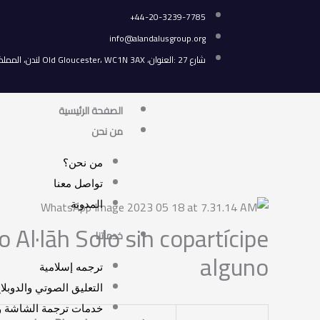
خطي
44-20-3239-7785+
لى
info@alandalusgroup.org
لمحتوى
شارع 27 :العنوان، Old Gloucester، WC1N 3AX لندن، المملكة المتحدة.
الصفحة الرئيسية
من نحن
من نحن؟
تواصل معنا
المدونة
 Al·lāh Solo sin copartícipe
خدماتنا
alguno
ترجمه إسلامية
التعليق الصوتي والدوبلا
خدمات ترجمة الشاشة وم