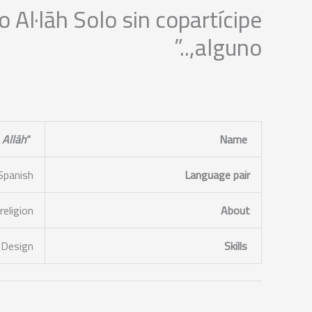
 Al·lāh Solo sin copartícipe
alguno,..”
Allāh’
“Whoever says: ‘I bear witness that there is none truly worthy of worship but
Name
 Spanish
Language pair
eligion.
About
 Design.
Skills