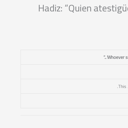
Hadiz: “Quien atestigü
..”
This