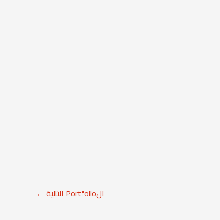
الPortfolio التالية
←