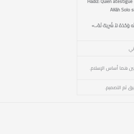
Hadiz: Quien atestigüe
Al·lāh Solo 
لله وَحْدَهُ لاَ شَرِيكَ لَهُ،..»
ني
ين هما أساس الإسلام.
يق ثم التصميم.