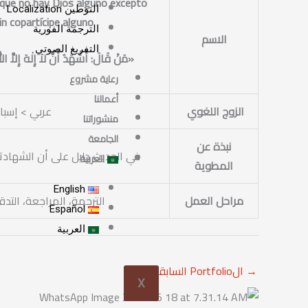
 que no hay Dios alguno excepto
التوطين Localization
sin copartícipe
alguno
الترجمة الفورية
الاسم
التفريغ الصوتي
«مَنْ قَالَ: أَشْهَدُ أَنَّ لاَ إِلٰهَ إِلاَّ ا
رعاية مشروع
أعمالنا
الزوج اللغوي
عربي > إسبا
منشوراتنا
الجامعة
نبذة عن
في الحديث دليل على أن الشهادت
العربية
المطوية
English
مراحل العمل
الترجمة، المراجعة، التدق
Español
العربية
→
الPortfolio السابقة
X