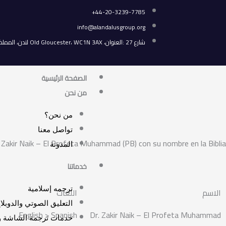
خطي
44-20-3239-7785+
لى
info@alandalusgroup.org
لمحتوى
شارع 27 :العنوان، Old Gloucester، WC1N 3AX لندن، المملكة المتحدة.
الصفحة الرئيسية
من نحن
من نحن؟
تواصل معنا
 Zakir Naik – El Profeta Muhammad (PB) con su nombre en la Biblia
المدونة
خدماتنا
ترجمه إسلامية
الاسم
اللغات
التعليق الصوتي والدوبلا
English > Spanish
Dr. Zakir Naik – El Profeta Muhammad
خدمات ترجمة الشاشة وم