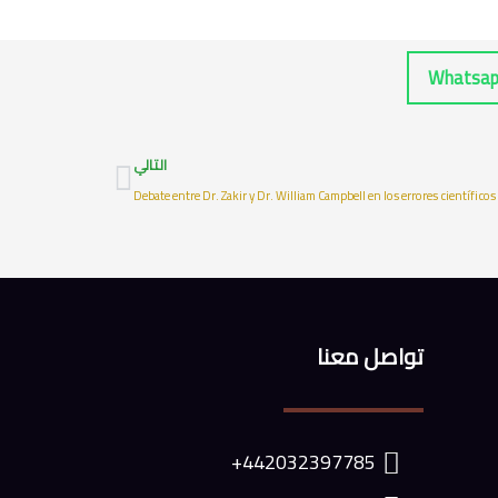
Whatsap
Next
التالي
Debate entre Dr. Zakir y Dr. William Campbell en los errores científicos 
تواصل معنا
442032397785+