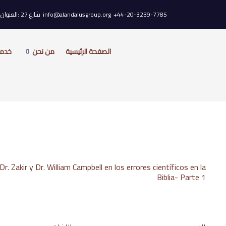
خطي
44-20-3239-7785+
info@alandalusgroup.org
شارع 27 :العنوان، Old Gloucester، WC1N 3AX لندن، المملكة المتحدة.
لى
لمحتوى
الصفحة الرئيسية
من نحن
خدمات
r. Zakir y Dr. William Campbell en los errores científicos en la
Biblia- Parte 1