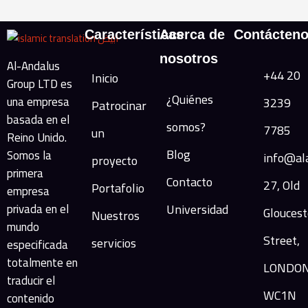
Características
Acerca de
Contácten
nosotros
Al-Andalus
+44 20
Inicio
Group LTD es
¿Quiénes
una empresa
3239
Patrocinar
basada en el
somos?
7785
un
Reino Unido.
Blog
Somos la
info@al
proyecto
primera
Contacto
27, Old
Portafolio
empresa
privada en el
Universidad
Gloucest
Nuestros
mundo
Street,
servicios
especificada
totalmente en
LONDON
traducir el
WC1N
contenido