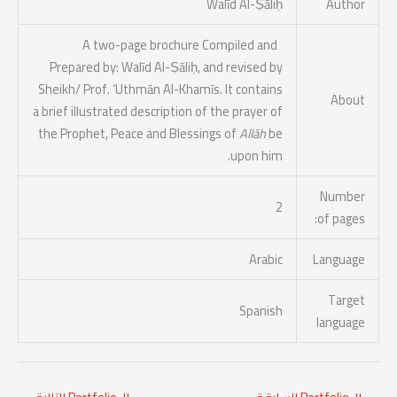
Walīd Al-Ṣāliḥ
Author
Compiled and
A two-page brochure
Prepared by: Walīd Al-Ṣāliḥ
, and
revised by
Sheikh/ Prof. ‘Uthmān Al-Khamīs
. It contains
About
a brief illustrated description of the prayer of
the Prophet, Peace and Blessings of
Allāh
be
.
upon him
Number
2
of pages:
Arabic
Language
Target
Spanish
language