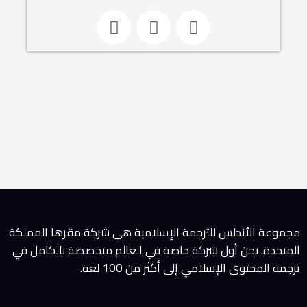
Y
L
F
o
i
a
u
n
c
t
k
e
u
e
b
b
d
o
e
i
o
n
k
أندلس للترجمة الإسلامية هي شركة مقرها المملكة
نحن أول شركة خاصة في العالم متخصصة بالكامل في
وى الإسلامي إلى أكثر من 100 لغة.