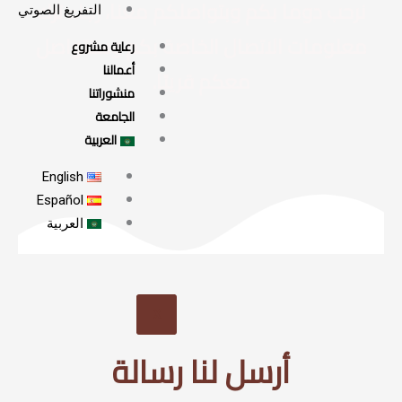
 دوما بكم وبتواصلكم معنا، رجاء ترك
التفريغ الصوتي
مات الاتصال الخاصة بكم وسنتواصل
رعاية مشروع
أعمالنا
معكم قريبًا.
منشوراتنا
الجامعة
العربية
English
Español
العربية
X
أرسل لنا رسالة