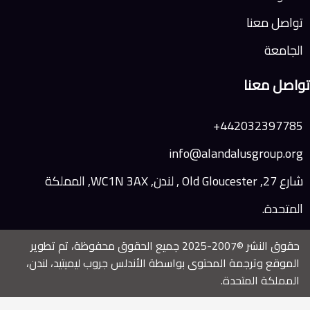
ا
نا
44203
info@alandalusg
شارع 27, Old Gloucester , لندن, WC1N 3AX, المملكة
حقوق النشر ©2007-2025 جميع الحقوق محفوظة، تم تطوير
رجمة المحتوى بواسطة الأندلس جروب ليميتيد، لندن،
لمتحدة.