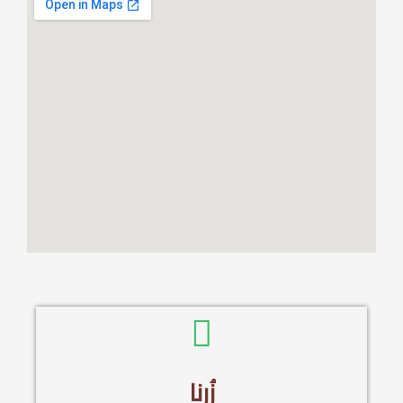
زُرنا